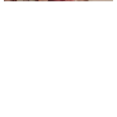
Dehradun.
भारतीय वन्यजीव संस्थान देहरादून में 25-27 जून 2025 तक भारतीय संरक्षण
सम्मेलन का आयोजन कर रहा है।
➼ The year 2025 marks the 50th anniversary of the
declaration of Emergency in India.
भारत में वर्ष 2025 में आपातकाल की घोषणा की 50वीं वर्षगांठ मनाई गई है।
➼ International Micro, Small and Medium Enterprises Day is
observed every year on 27 June.
अंतर्राष्ट्रीय सूक्ष्म, लघु और मध्यम उद्यम दिवस, प्रतिवर्ष 27 जून को मनाया
जाता है।
- Advertisement -