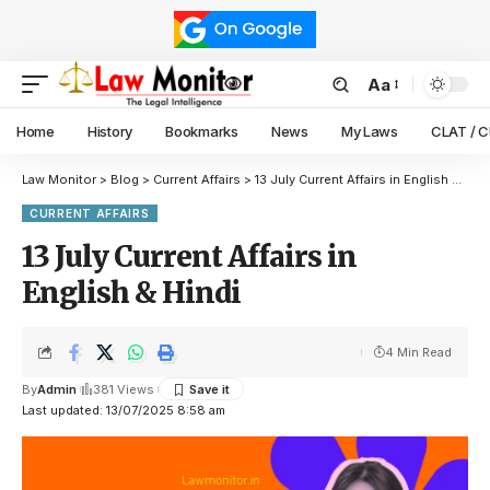
Aa
Home
History
Bookmarks
News
My Laws
CLAT / 
Law Monitor
>
Blog
>
Current Affairs
>
13 July Current Affairs in English & Hindi
CURRENT AFFAIRS
13 July Current Affairs in
English & Hindi
4 Min Read
By
Admin
381 Views
Last updated: 13/07/2025 8:58 am