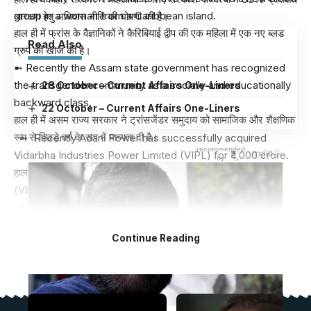
group in a woman from a Caribbean island.
आरक्षण हेतु अधिवास नीति की घोषणा की है।
हाल ही में फ्रांस के वैज्ञानिकों ने कैरिबियाई द्वीप की एक महिला में एक नए ब्लड
Read Also
ग्रुप की खोज की है।
➼ Recently the Assam state government has recognized
the transgender community as a socially and educationally
28 October – Current Affairs One-Liners
backward class.
22 October – Current Affairs One-Liners
हाल ही में असम राज्य सरकार ने ट्रांसजेंडर समुदाय को सामाजिक और शैक्षणिक
रूप से पिछड़े वर्ग के रूप में मान्यता दी है।
➼ Recently Adani Power has successfully acquired
Vidarbha Industries Power Limited (VIPL) for ₹4,000 crore.
हाल ही में अडानी पावर ने ₹4,000 करोड़ में विदर्भ इंडस्ट्रीज पावर लिमिटेड
(VIPL) का सफलतापूर्वक अधिग्रहण किया है।
➼ ‘
Global Energy Independence Day
‘ is celebrated
every year on 10 July?*
Continue Reading
प्रतिवर्ष 10 जुलाई को ‘
वैश्विक ऊर्जा स्वतंत्रता दिवस
‘ मनाया जाता है?*
- Advertisement -