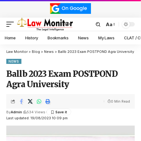
Aa
Home
History
Bookmarks
News
My Laws
CLAT / 
Law Monitor
>
Blog
>
News
>
Ballb 2023 Exam POSTPOND Agra University
NEWS
Ballb 2023 Exam POSTPOND
Agra University
0 Min Read
By
Admin
534 Views
Last updated: 19/08/2023 10:09 pm