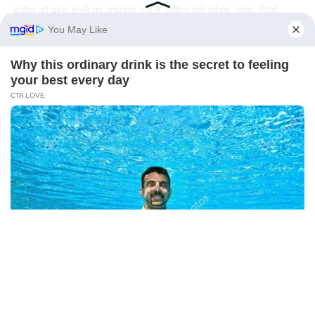
वकील को बहस करने का अधिकार नहीं है, लेकिन उसे पूर्ववृत्त, संबंध, निजी
व्यक्ति की सेवाओं की मांग के कारणों और कई अन्य के आधार पर बहस करने की
अनुमति दी जा सकती है। परिस्थितियाँ जो मामले-दर-मामले के आधार पर
निर्धारित की जा सकती हैं।
Yes, subject to the prior approval of court, on a motion by
the litigant, a non-lawyer may appear in court to argue a
case. It is the court’s prerogative to grant or refuse
permission to a non-lawyer to appear before itself. The
apex court in a 1978 judgment held that a non-lawyer does
not have a right to argue, but may be permitted to argue
based on the antecedents, the relationship, the reasons for
requisitioning the services of the private person and a
variety of other circumstances as may be determined on a
case to case basis.
Continue Reading