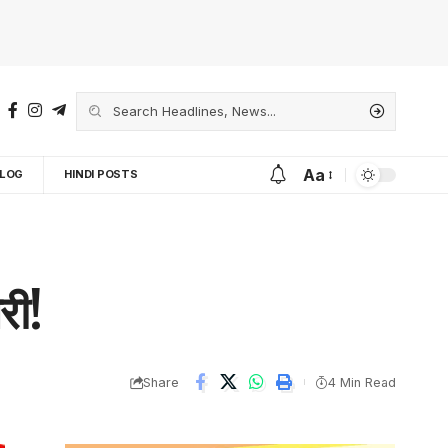
Aa
LOG
HINDI POSTS
री!
Share
4 Min Read